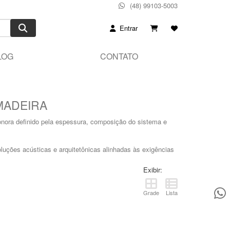
(48) 99103-5003
Entrar
LOG
CONTATO
 MADEIRA
nora definido pela espessura, composição do sistema e
luções acústicas e arquitetônicas alinhadas às exigências
Exibir:
Grade
Lista