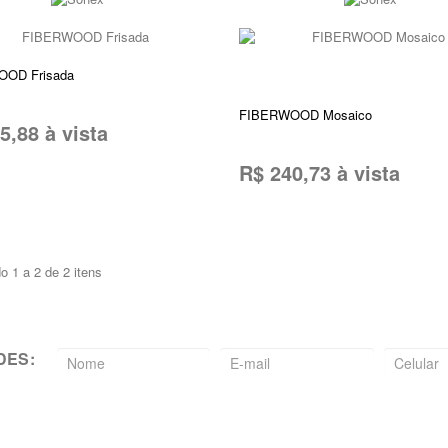
OD Frisada
Promoção!
FIBERWOOD Mosaico
5,88 à vista
R$ 240,73 à vista
ONAR AO CARRINHO
ADICIONAR AO CARRINHO
o 1 a 2 de 2 itens
DES: