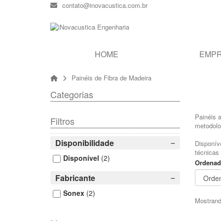
contato@inovacustica.com.br
HOME
EMP
Painéis de Fibra de Madeira
Categorias
Painéis 
Filtros
metodolo
Disponibilidade
Disponív
técnicas
Disponível
(2)
Ordenad
Fabricante
Sonex
(2)
Mostrand