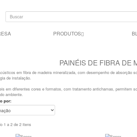
RESA
PRODUTOS
B
PAINÉIS DE FIBRA DE
acústicos em fibra de madeira mineralizada, com desempenho de absorção so
gia de instalação.
eis em diferentes cores e formatos, com tratamento antichamas, permitem so
 do ambiente.
o por:
o 1 a 2 de 2 itens