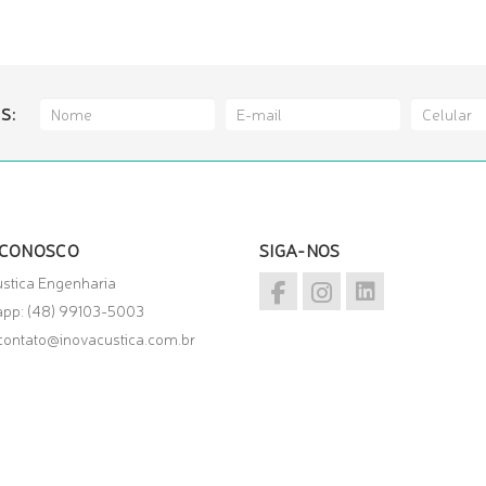
S:
 CONOSCO
SIGA-NOS
ustica Engenharia
app:
(48) 99103-5003
contato@inovacustica.com.br