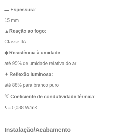
▬
Espessura:
15 mm
▲
Reação ao fogo:
Classe IIA
◆
Resistência à umidade:
até 95% de umidade relativa do ar
✦
Reflexão luminosa:
até 88% para branco puro
℃
Coeficiente de condutividade térmica:
λ = 0,038 W/mK
Instalação/Acabamento