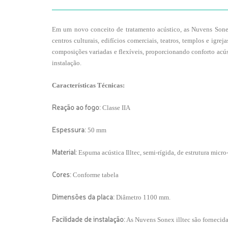
Em um novo conceito de tratamento acústico, as Nuvens Sonex i
centros culturais, edifícios comerciais, teatros, templos e igr
composições variadas e flexíveis, proporcionando conforto acús
instalação.
Características Técnicas:
Reação ao fogo:
Classe IIA
Espessura:
50 mm
Material:
Espuma acústica Illtec, semi-rígida, de estrutura micro
Cores:
Conforme tabela
Dimensões da placa:
Diâmetro 1100 mm.
Facilidade de instalação:
As Nuvens Sonex illtec são fornecida