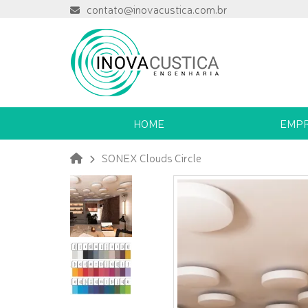
contato@inovacustica.com.br
HOME
EMP
SONEX Clouds Circle