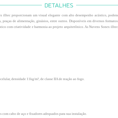
DETALHES
lltec proporcionam um visual elegante com alto desempenho acústico, podendo se
ejas, praças de alimentação, ginásios, entre outros. Disponíveis em diversos forma
tico com criatividade e harmonia ao projeto arquitetônico. As Nuvens Sonex illte
-celular, densidade 11kg/m³, de classe IIA de reação ao fogo.
s com cabo de aço e fixadores adequados para sua instalação.