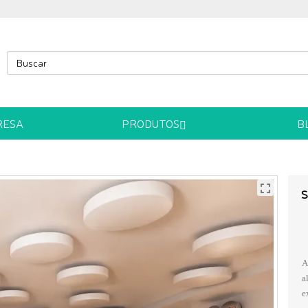
RESA
PRODUTOS
B
S
A
a
e